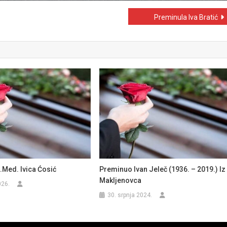
Preminula Iva Bratić
.med. Ivica Ćosić
Preminuo Ivan Jeleč (1936. – 2019.) Iz
Makljenovca
026.
30. srpnja 2024.