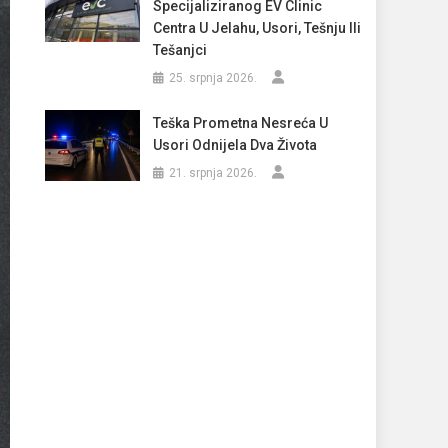
Specijaliziranog EV Clinic
Centra U Jelahu, Usori, Tešnju Ili
Tešanjci
25. srpnja 2026.
Teška Prometna Nesreća U
Usori Odnijela Dva Života
21. srpnja 2026.