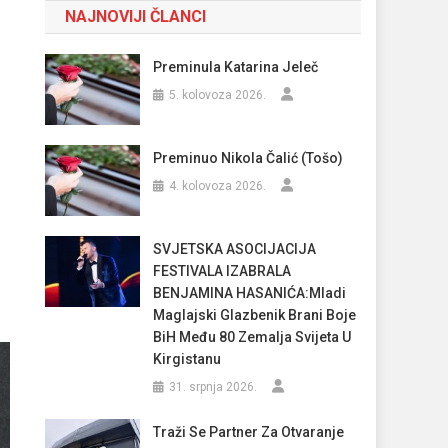
NAJNOVIJI ČLANCI
Preminula Katarina Jeleč
5. kolovoza 2026.
Preminuo Nikola Čalić (Tošo)
4. kolovoza 2026.
SVJETSKA ASOCIJACIJA
FESTIVALA IZABRALA
BENJAMINA HASANIĆA:Mladi
Maglajski Glazbenik Brani Boje
BiH Među 80 Zemalja Svijeta U
Kirgistanu
31. srpnja 2026.
Traži Se Partner Za Otvaranje