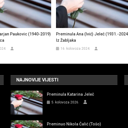
rjan Paukovic (1940-2019)
Preminula Ana (Ivić) Jeleč (1931.-2024
aca
Iz Žabljaka
024.
16. kolovoza 2024.
NAJNOVIJE VIJESTI
Preminula Katarina Jeleč
5. kolovoza 2026.
Preminuo Nikola Čalić (Tošo)