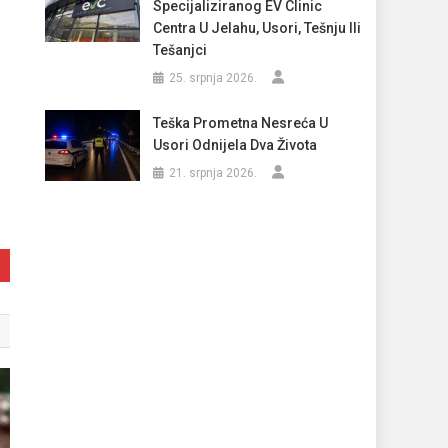
Specijaliziranog EV Clinic
Centra U Jelahu, Usori, Tešnju Ili
Tešanjci
25. srpnja 2026.
Teška Prometna Nesreća U
Usori Odnijela Dva Života
21. srpnja 2026.