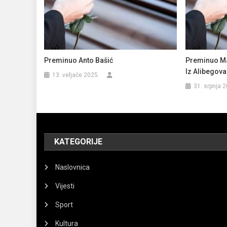
Preminuo Anto Bašić
Preminuo Ma
Iz Alibegov
13. veljače 2025.
31. srpnja 2
KATEGORIJE
Naslovnica
Vijesti
Sport
Kultura