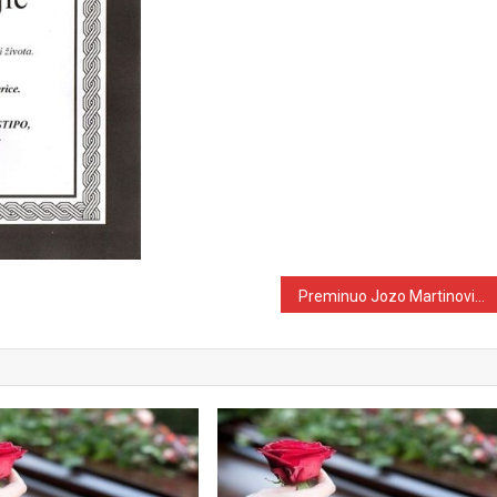
Preminuo Jozo Martinović iz Blaževaca