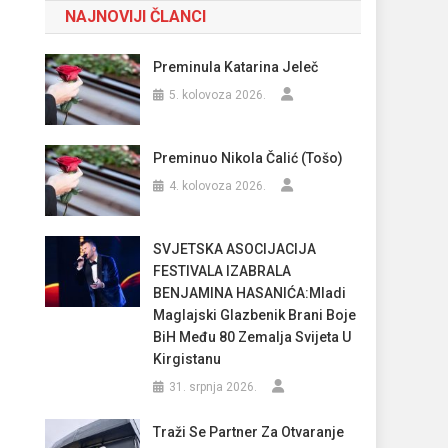
NAJNOVIJI ČLANCI
Preminula Katarina Jeleč
5. kolovoza 2026.
Preminuo Nikola Čalić (Tošo)
4. kolovoza 2026.
SVJETSKA ASOCIJACIJA
FESTIVALA IZABRALA
BENJAMINA HASANIĆA:Mladi
Maglajski Glazbenik Brani Boje
BiH Među 80 Zemalja Svijeta U
Kirgistanu
31. srpnja 2026.
Traži Se Partner Za Otvaranje