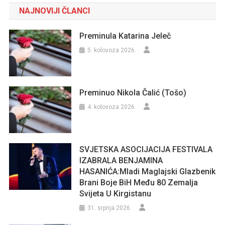
NAJNOVIJI ČLANCI
Preminula Katarina Jeleč
5. kolovoza 2026.
Preminuo Nikola Čalić (Tošo)
4. kolovoza 2026.
SVJETSKA ASOCIJACIJA FESTIVALA
IZABRALA BENJAMINA
HASANIĆA:Mladi Maglajski Glazbenik
Brani Boje BiH Među 80 Zemalja
Svijeta U Kirgistanu
31. srpnja 2026.