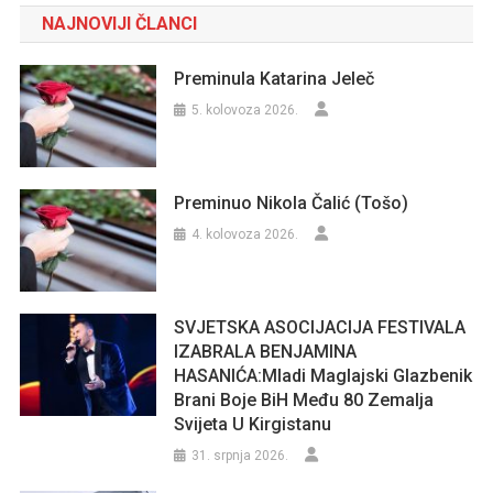
NAJNOVIJI ČLANCI
Preminula Katarina Jeleč
5. kolovoza 2026.
Preminuo Nikola Čalić (Tošo)
4. kolovoza 2026.
SVJETSKA ASOCIJACIJA FESTIVALA
IZABRALA BENJAMINA
HASANIĆA:Mladi Maglajski Glazbenik
Brani Boje BiH Među 80 Zemalja
Svijeta U Kirgistanu
31. srpnja 2026.