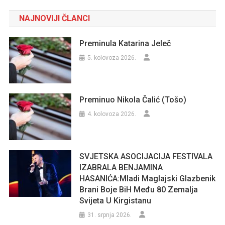
NAJNOVIJI ČLANCI
Preminula Katarina Jeleč
5. kolovoza 2026.
Preminuo Nikola Čalić (Tošo)
4. kolovoza 2026.
SVJETSKA ASOCIJACIJA FESTIVALA
IZABRALA BENJAMINA
HASANIĆA:Mladi Maglajski Glazbenik
Brani Boje BiH Među 80 Zemalja
Svijeta U Kirgistanu
31. srpnja 2026.