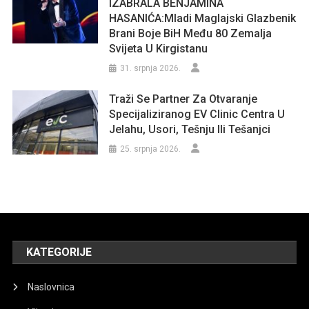
IZABRALA BENJAMINA
HASANIĆA:Mladi Maglajski Glazbenik
Brani Boje BiH Među 80 Zemalja
Svijeta U Kirgistanu
31. srpnja 2026.
Traži Se Partner Za Otvaranje
Specijaliziranog EV Clinic Centra U
Jelahu, Usori, Tešnju Ili Tešanjci
25. srpnja 2026.
KATEGORIJE
Naslovnica