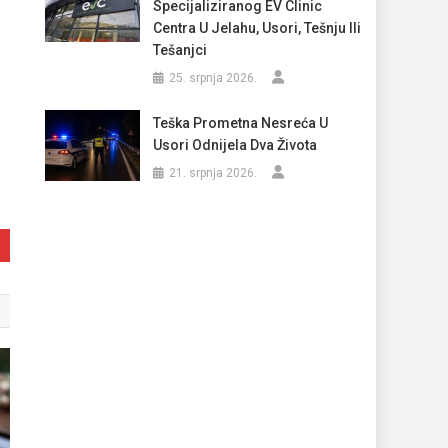
Specijaliziranog EV Clinic
Centra U Jelahu, Usori, Tešnju Ili
Tešanjci
25. srpnja 2026.
Teška Prometna Nesreća U
Usori Odnijela Dva Života
21. srpnja 2026.