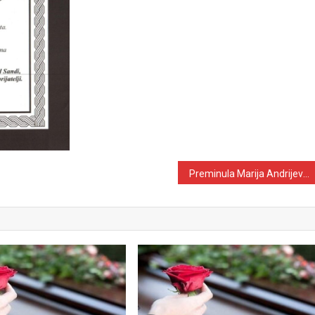
Preminula Marija Andrijević (1941.-2019.) iz Vrela- Kalošević