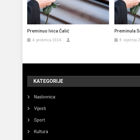
Preminuo Ivica Čalić
Preminula S
4. prosinca 2024.
8. siječnja 
KATEGORIJE
Naslovnica
Vijesti
Sport
Kultura