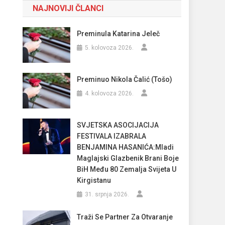
NAJNOVIJI ČLANCI
Preminula Katarina Jeleč
5. kolovoza 2026.
Preminuo Nikola Čalić (Tošo)
4. kolovoza 2026.
SVJETSKA ASOCIJACIJA
FESTIVALA IZABRALA
BENJAMINA HASANIĆA:Mladi
Maglajski Glazbenik Brani Boje
BiH Među 80 Zemalja Svijeta U
Kirgistanu
31. srpnja 2026.
Traži Se Partner Za Otvaranje