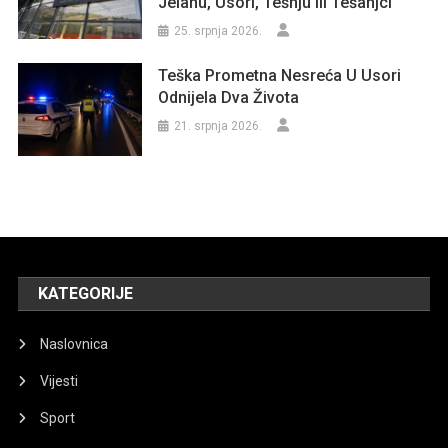
Jelahu, Usori, Tešnju Ili Tešanjci
25. srpnja 2026.
Teška Prometna Nesreća U Usori
Odnijela Dva Života
21. srpnja 2026.
KATEGORIJE
Naslovnica
Vijesti
Sport