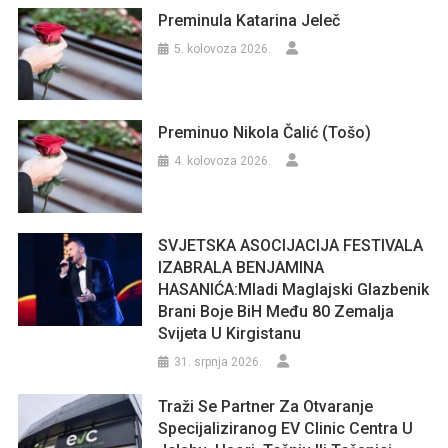
Preminula Katarina Jeleč
5. kolovoza 2026.
Preminuo Nikola Čalić (Tošo)
4. kolovoza 2026.
SVJETSKA ASOCIJACIJA FESTIVALA
IZABRALA BENJAMINA
HASANIĆA:Mladi Maglajski Glazbenik
Brani Boje BiH Među 80 Zemalja
Svijeta U Kirgistanu
31. srpnja 2026.
Traži Se Partner Za Otvaranje
Specijaliziranog EV Clinic Centra U