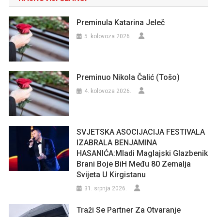
Preminula Katarina Jeleč
5. kolovoza 2026.
Preminuo Nikola Čalić (Tošo)
4. kolovoza 2026.
SVJETSKA ASOCIJACIJA FESTIVALA
IZABRALA BENJAMINA
HASANIĆA:Mladi Maglajski Glazbenik
Brani Boje BiH Među 80 Zemalja
Svijeta U Kirgistanu
31. srpnja 2026.
Traži Se Partner Za Otvaranje