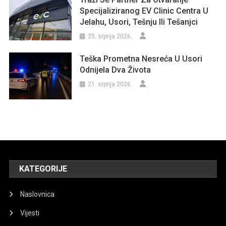
Specijaliziranog EV Clinic Centra U
Jelahu, Usori, Tešnju Ili Tešanjci
25. srpnja 2026.
Teška Prometna Nesreća U Usori
Odnijela Dva Života
21. srpnja 2026.
KATEGORIJE
Naslovnica
Vijesti