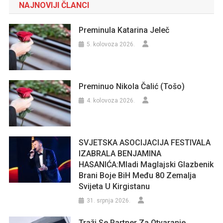
NAJNOVIJI ČLANCI
Preminula Katarina Jeleč
5. kolovoza 2026.
Preminuo Nikola Čalić (Tošo)
4. kolovoza 2026.
SVJETSKA ASOCIJACIJA FESTIVALA
IZABRALA BENJAMINA
HASANIĆA:Mladi Maglajski Glazbenik
Brani Boje BiH Među 80 Zemalja
Svijeta U Kirgistanu
31. srpnja 2026.
Traži Se Partner Za Otvaranje