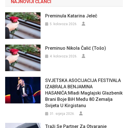
NAJNOVIJI ČLANCI
Preminula Katarina Jeleč
5. kolovoza 2026.
Preminuo Nikola Čalić (Tošo)
4. kolovoza 2026.
SVJETSKA ASOCIJACIJA FESTIVALA
IZABRALA BENJAMINA
HASANIĆA:Mladi Maglajski Glazbenik
Brani Boje BiH Među 80 Zemalja
Svijeta U Kirgistanu
31. srpnja 2026.
Traži Se Partner Za Otvaranje