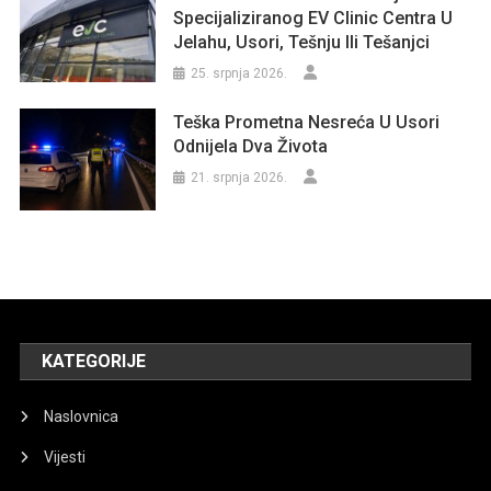
Specijaliziranog EV Clinic Centra U
Jelahu, Usori, Tešnju Ili Tešanjci
25. srpnja 2026.
Teška Prometna Nesreća U Usori
Odnijela Dva Života
21. srpnja 2026.
KATEGORIJE
Naslovnica
Vijesti