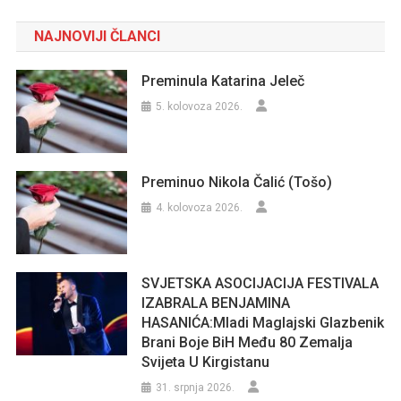
NAJNOVIJI ČLANCI
Preminula Katarina Jeleč
5. kolovoza 2026.
Preminuo Nikola Čalić (Tošo)
4. kolovoza 2026.
SVJETSKA ASOCIJACIJA FESTIVALA
IZABRALA BENJAMINA
HASANIĆA:Mladi Maglajski Glazbenik
Brani Boje BiH Među 80 Zemalja
Svijeta U Kirgistanu
31. srpnja 2026.